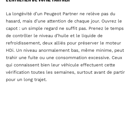
La longévité d’un Peugeot Partner ne relève pas du
hasard, mais d’une attention de chaque jour. Ouvrez le
capot : un simple regard ne suffit pas. Prenez le temps
de contrôler le niveau d’huile et le liquide de
refroidissement, deux alliés pour préserver le moteur
HDi. Un niveau anormalement bas, même minime, peut
trahir une fuite ou une consommation excessive. Ceux
qui connaissent bien leur véhicule effectuent cette
vérification toutes les semaines, surtout avant de partir
pour un long trajet.
La pression et l’état des pneus méritent la même
vigilance. Un pneu mal gonflé use prématurément la
mécanique, augmente la consommation et met la
sécurité à mal. Pour le Peugeot Partner Tepee, cette
habitude prolonge la qualité de la tenue de route et
limite l’usure générale. Nettoyez régulièrement phares,