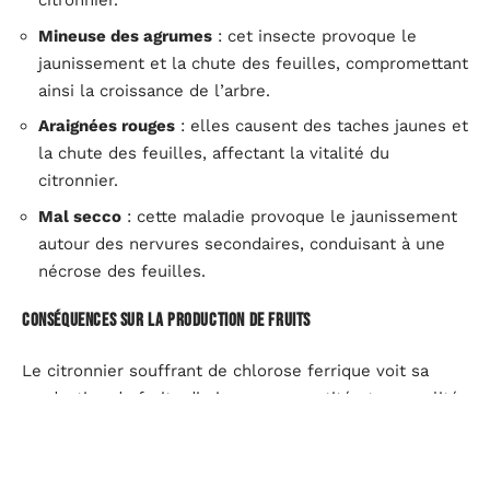
citronnier.
Mineuse des agrumes
: cet insecte provoque le
jaunissement et la chute des feuilles, compromettant
ainsi la croissance de l’arbre.
Araignées rouges
: elles causent des taches jaunes et
la chute des feuilles, affectant la vitalité du
citronnier.
Mal secco
: cette maladie provoque le jaunissement
autour des nervures secondaires, conduisant à une
nécrose des feuilles.
Conséquences sur la production de fruits
Le citronnier souffrant de chlorose ferrique voit sa
production de fruits diminuer en quantité et en qualité.
La carence en fer réduit la capacité de l’arbre à
synthétiser la chlorophylle, essentielle pour la
photosynthèse. En conséquence, l’arbre devient moins