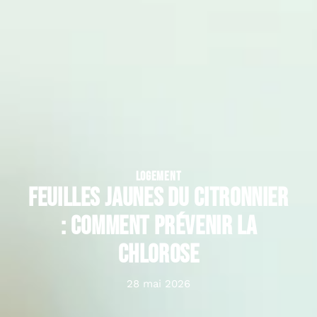
LOGEMENT
Feuilles jaunes du citronnier
: comment prévenir la
chlorose
28 mai 2026