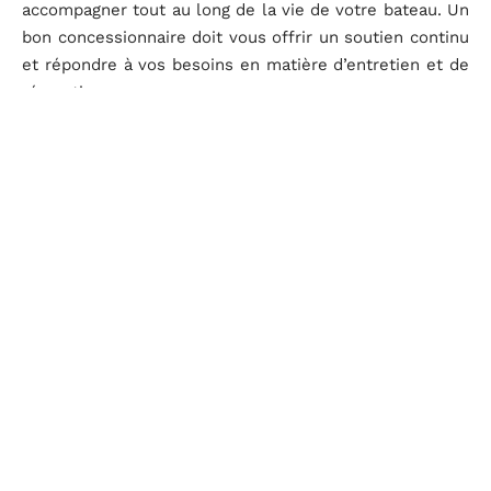
accompagner tout au long de la vie de votre bateau. Un
bon concessionnaire doit vous offrir un soutien continu
et répondre à vos besoins en matière d’entretien et de
réparations.
Il est primordial de sélectionner attentivement un
concessionnaire de bateaux neufs ou d’occasion, car
cette décision joue un rôle essentiel dans la garantie
d’une expérience d’achat réussie, en assurant la qualité
du service et la fiabilité des embarcations proposées.
Faites des recherches approfondies, vérifiez la
réputation du concessionnaire, visitez-les en personne
et tenez compte du service après-vente. En suivant
ces étapes, vous aurez la garantie de choisir un
concessionnaire fiable et de qualité, qui vous aidera à
trouver le bateau de vos rêves et à vivre des moments
inoubliables sur l’eau.