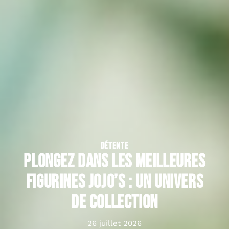
DÉTENTE
Plongez dans les meilleures
figurines JoJo’s : un univers
de collection
26 juillet 2026