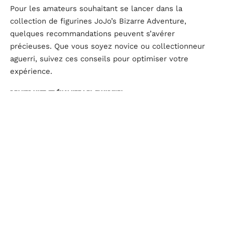
Pour les amateurs souhaitant se lancer dans la
collection de figurines JoJo’s Bizarre Adventure,
quelques recommandations peuvent s’avérer
précieuses. Que vous soyez novice ou collectionneur
aguerri, suivez ces conseils pour optimiser votre
expérience.
Recherchez et évaluez les figurines
Avant d’acquérir une figurine, prenez le temps de vous
informer sur les différentes éditions et leur valeur :
Recherchez des avis
sur les forums spécialisés et
les sites d’e-commerce pour connaître la réputation
des vendeurs et la qualité des figurines.
Évaluez l’état
de la figurine : une pièce en parfait
état, avec son emballage d’origine, sera toujours plus
prisée.