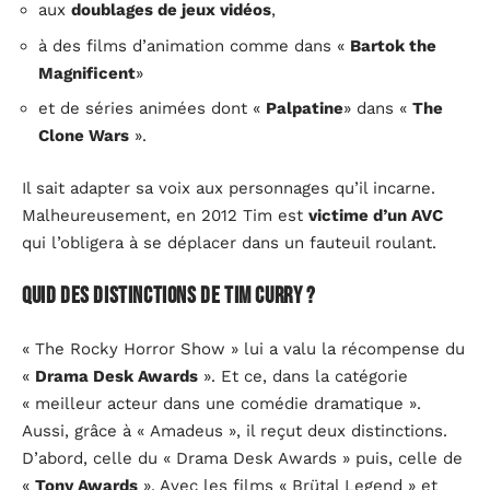
aux
doublages de jeux vidéos
,
à des films d’animation comme dans «
Bartok the
Magnificent
»
et de séries animées dont «
Palpatine
» dans «
The
Clone Wars
».
Il sait adapter sa voix aux personnages qu’il incarne.
Malheureusement, en 2012 Tim est
victime d’un AVC
qui l’obligera à se déplacer dans un fauteuil roulant.
Quid des distinctions de Tim Curry ?
« The Rocky Horror Show » lui a valu la récompense du
«
Drama Desk Awards
». Et ce, dans la catégorie
« meilleur acteur dans une comédie dramatique ».
Aussi, grâce à « Amadeus », il reçut deux distinctions.
D’abord, celle du « Drama Desk Awards » puis, celle de
«
Tony Awards
». Avec les films « Brütal Legend » et