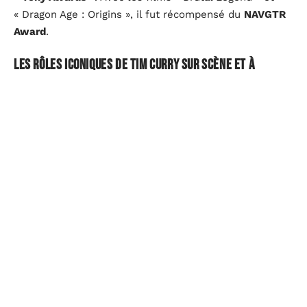
« Dragon Age : Origins », il fut récompensé du
NAVGTR
Award
.
Les rôles iconiques de Tim Curry sur scène et à
l’écran
Tim Curry a interprété plusieurs rôles iconiques qui ont
marqué l’histoire du cinéma et de la scène. Sa
performance en tant que
Frank-N-Furter
dans ‘
The
Rocky Horror Picture Show
‘ est certainement l’une des
plus mémorables. Son allure androgyne, associée à sa
voix grave et puissante, ont contribué à faire de ce
personnage un symbole culturel.
Il a aussi joué le rôle du clown terrifiant Pennywise
dans l’adaptation télévisée de
Stephen King
‘Ça’. Cette
performance lui a valu des élogieuses critiques pour sa
capacité à incarner un personnage aussi effrayant, sans