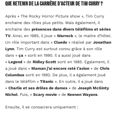
Que retenir de la carrière d’acteur de Tim Curry ?
Après « The Rocky Horror Picture show », Tim Curry
enchaine des rôles plus petits. Mais également, il
enchaine des
présences dans divers téléfilms et séries
TV
. Ainsi, en 1985, il joue «
Warrock
», le maitre d’hôtel.
Un rôle important dans «
Cluedo
» réalisé par
Jonathan
Lynn
. Tim Curry est surtout connu grâce à son rôle
dans «
ça
» sorti en 1990. Il a aussi joué dans
«
Legend
» de
Ridley Scott
sorti en 1985. Egalement, il
a joué dans «
Maman j’ai encore raté l’avion
» de
Chris
Columbus
sorti en 1992. De plus, il a également joué
dans le téléfilm «
Titanic
». En outre, il a joué dans
«
Charlie et ses drôles de dames
» de
Joseph McGinty
Nichol
. Puis, «
Scary
movie
» de
Keenen Wayans
.
Ensuite, il se consacrera uniquement :