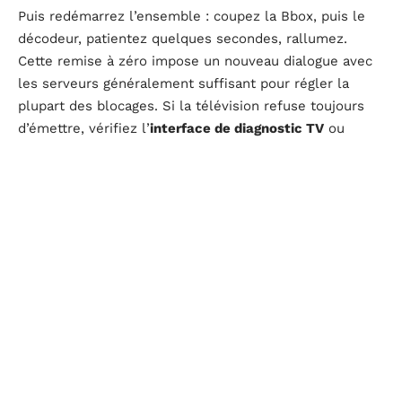
Puis redémarrez l’ensemble : coupez la Bbox, puis le
décodeur, patientez quelques secondes, rallumez.
Cette remise à zéro impose un nouveau dialogue avec
les serveurs généralement suffisant pour régler la
plupart des blocages. Si la télévision refuse toujours
d’émettre, vérifiez l’
interface de diagnostic TV
ou
explorez l’
assistant Bbox
depuis l’espace client. Ces
outils automatisés permettent d’identifier rapidement
une incohérence réseau ou une mise à jour en attente.
Si rien ne bouge, tentez la réinitialisation : remettez la
Bbox et le décodeur aux paramètres d’usine en passant
par l’
interface d’administration
. L’opération efface tous
les réglages personnalisés, mais règle de nombreux
soucis logiciels déroutants.
Un autre levier : se tourner vers le
forum d’assistance
Bouygues
. Les retours d’abonnés, nombreux et précis,