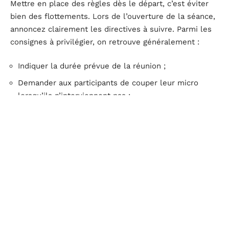
Mettre en place des règles dès le départ, c’est éviter
bien des flottements. Lors de l’ouverture de la séance,
annoncez clairement les directives à suivre. Parmi les
consignes à privilégier, on retrouve généralement :
Indiquer la durée prévue de la réunion ;
Demander aux participants de couper leur micro
lorsqu’ils n’interviennent pas ;
Désigner un modérateur chargé de distribuer la
parole ;
Préciser les fonctionnalités du logiciel à utiliser
pendant la réunion.
Interagissez avec les participants
Un échange à sens unique lasse vite. Pour maintenir
l’attention, sollicitez régulièrement les participants.