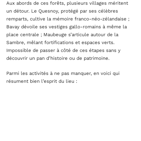
Aux abords de ces forêts, plusieurs villages méritent
un détour. Le Quesnoy, protégé par ses célèbres
remparts, cultive la mémoire franco-néo-zélandaise ;
Bavay dévoile ses vestiges gallo-romains à même la
place centrale ; Maubeuge s’articule autour de la
Sambre, mêlant fortifications et espaces verts.
Impossible de passer à côté de ces étapes sans y
découvrir un pan d’histoire ou de patrimoine.
Parmi les activités à ne pas manquer, en voici qui
résument bien l’esprit du lieu :
Randonnée au cœur de la forêt
Pique-nique sous les hêtres
Découverte de sites patrimoniaux
Ici, la biodiversité partagée entre France et Belgique se
découvre au fil du chemin, entre deux tronçons de