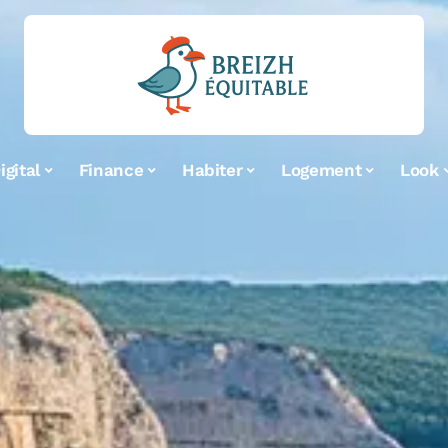
igital
Finance
Habiter
Logement
Look