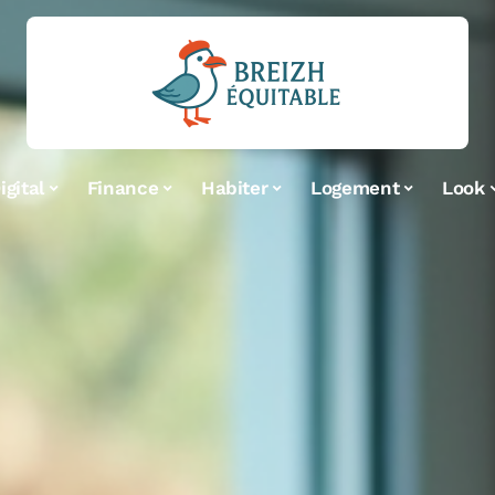
igital
Finance
Habiter
Logement
Look