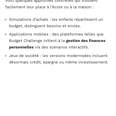
Voici quelques approches concrètes qui trouvent
facilement leur place à l’école ou à la maison :
Simulations d’achats : les enfants répartissent un
budget, distinguent besoins et envies.
Applications mobiles : des plateformes telles que
Budget Challenge initient à la
gestion des finances
personnelles
via des scénarios interactifs.
Jeux de société : les versions modernisées incluent
désormais crédit, épargne ou même investissement.
Les enseignants utilisent ces supports pour ancrer des
notions parfois abstraites : mettre de côté pour un
projet, anticiper un imprévu, comparer les offres d’une
banque. Les ateliers pratiques marquent aussi les
esprits : organiser un mini-marché, négocier un prix
fictif, décrypter ensemble une publicité. Ce sont des
expériences actives, partagées en classe ou en famille,