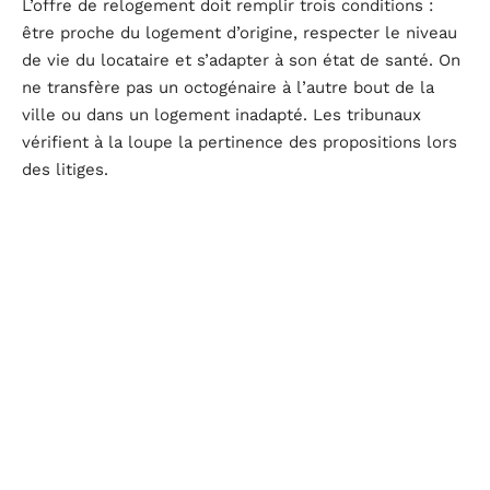
L’offre de relogement doit remplir trois conditions :
être proche du logement d’origine, respecter le niveau
de vie du locataire et s’adapter à son état de santé. On
ne transfère pas un octogénaire à l’autre bout de la
ville ou dans un logement inadapté. Les tribunaux
vérifient à la loupe la pertinence des propositions lors
des litiges.
La trêve hivernale reste en vigueur : aucune expulsion
n’est possible du 1er novembre au 31 mars. Le passage
devant le juge prend du temps, la médiation est
encouragée, et la recherche d’accords amiables
prévaut. Si le propriétaire ne respecte pas ses
obligations, il prend le risque de voir la procédure
invalidée.