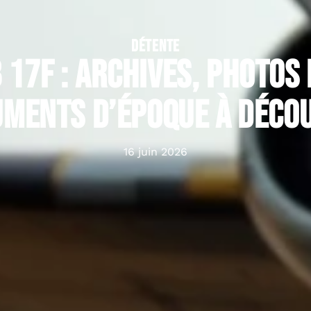
DÉTENTE
 17F : archives, photos
ments d’époque à déco
16 juin 2026