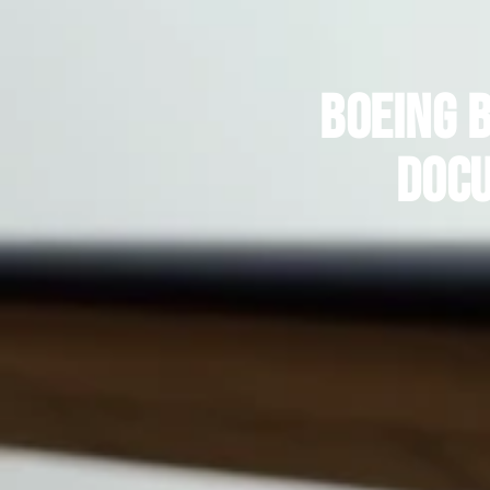
Boeing B
docu