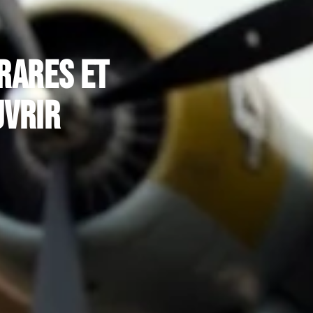
 rares et
uvrir