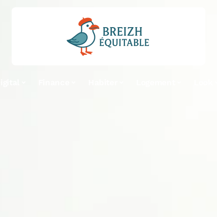
igital
Finance
Habiter
Logement
Look