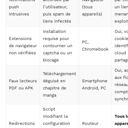
push
l’utilisateur,
(tous
un lie
intrusives
puis spam de
appareils)
menan
liens infectés
exploi
Installation
Oui, v
Extensions
requise pour
cookie
PC,
de navigateur
contourner un
identi
Chromebook
non vérifiées
captcha ou un
cloud
blocage
partag
Oui, a
Téléchargement
aux fi
Faux lecteurs
déguisé en
Smartphone
réseau
PDF ou APK
chapitre de
Android, PC
compt
manga
synch
Script
modifiant la
Tous l
Redirections
configuration
Routeur
appare