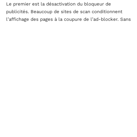
Le premier est la désactivation du bloqueur de
publicités. Beaucoup de sites de scan conditionnent
l’affichage des pages à la coupure de l’ad-blocker. Sans
cette protection, le navigateur charge des dizaines de
scripts publicitaires dont certains redirigent vers des
domaines malveillants.
Le deuxième concerne l’installation d’extensions non
référencées sur les stores officiels. Certains sites
proposent un add-on maison pour « améliorer la
lecture » ou résoudre un captcha persistant. Ces
extensions obtiennent souvent des permissions
étendues : lecture de l’historique, modification des
requêtes réseau, accès aux données de tous les sites
visités.
Le troisième est l’autorisation des notifications push.
Un simple clic sur « Autoriser » lors d’un popup de