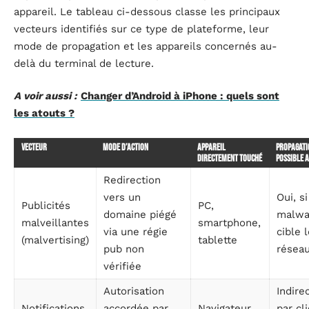
appareil. Le tableau ci-dessous classe les principaux
vecteurs identifiés sur ce type de plateforme, leur
mode de propagation et les appareils concernés au-
delà du terminal de lecture.
A voir aussi :
Changer d’Android à iPhone : quels sont
les atouts ?
Vecteur
Mode d’action
Appareil
Propagati
directement touché
possible 
Redirection
vers un
Oui, si
Publicités
PC,
domaine piégé
malwa
malveillantes
smartphone,
via une régie
cible 
(malvertising)
tablette
pub non
réseau
vérifiée
Autorisation
Indire
Notifications
accordée par
Navigateur
par cl