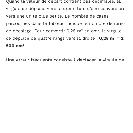
Quand la valeur de départ contient des décimales, la
virgule se déplace vers la droite lors d’une conversion
vers une unité plus petite. Le nombre de cases
parcourues dans le tableau indique le nombre de rangs
de décalage. Pour convertir 0,25 m² en cm², la virgule
se déplace de quatre rangs vers la droite :
0,25 m² = 2
500 cm²
.
Une erreur fréquente consiste à déplacer la virgule de
deux rangs seulement, comme on le ferait pour des
longueurs. Le tableau avec ses deux colonnes par unité
empêche mécaniquement cette confusion.