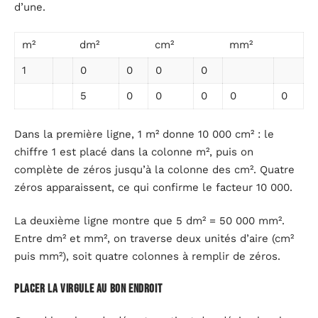
d’une.
m²
dm²
cm²
mm²
1
0
0
0
0
5
0
0
0
0
0
Dans la première ligne, 1 m² donne 10 000 cm² : le
chiffre 1 est placé dans la colonne m², puis on
complète de zéros jusqu’à la colonne des cm². Quatre
zéros apparaissent, ce qui confirme le facteur 10 000.
La deuxième ligne montre que 5 dm² = 50 000 mm².
Entre dm² et mm², on traverse deux unités d’aire (cm²
puis mm²), soit quatre colonnes à remplir de zéros.
Placer la virgule au bon endroit