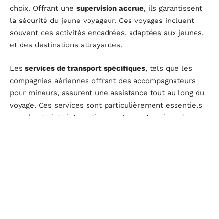
choix. Offrant une
supervision accrue
, ils garantissent
la sécurité du jeune voyageur. Ces voyages incluent
souvent des activités encadrées, adaptées aux jeunes,
et des destinations attrayantes.
Les
services de transport spécifiques
, tels que les
compagnies aériennes offrant des accompagnateurs
pour mineurs, assurent une assistance tout au long du
voyage. Ces services sont particulièrement essentiels
pour les trajets internationaux. Les entreprises de
transport ferroviaire proposent aussi des services
similaires, assurant une prise en charge dès
l’embarquement jusqu’à l’arrivée.
Options d’hébergement
Les solutions d’hébergement doivent être sécurisées
et adaptées aux besoins des mineurs. Parmi les options