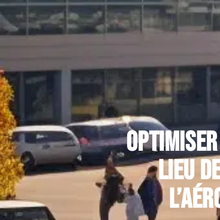
Optimiser
lieu d
l’aér