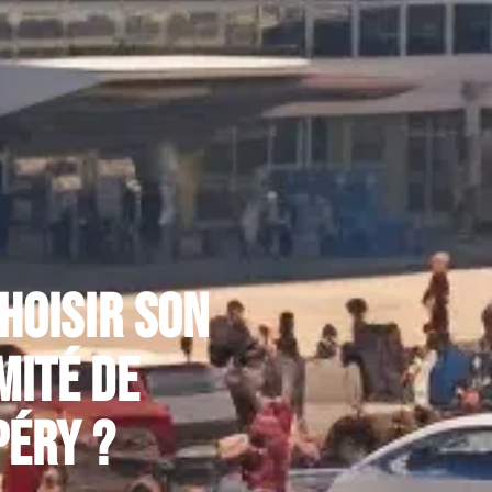
hoisir son
mité de
péry ?