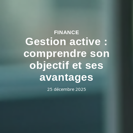
FINANCE
Gestion active :
comprendre son
objectif et ses
avantages
25 décembre 2025