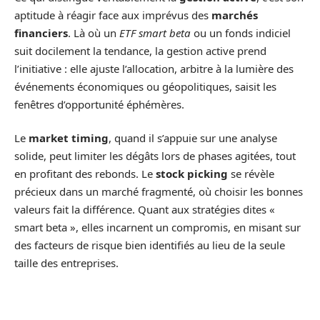
aptitude à réagir face aux imprévus des
marchés
financiers
. Là où un
ETF smart beta
ou un fonds indiciel
suit docilement la tendance, la gestion active prend
l’initiative : elle ajuste l’allocation, arbitre à la lumière des
événements économiques ou géopolitiques, saisit les
fenêtres d’opportunité éphémères.
Le
market timing
, quand il s’appuie sur une analyse
solide, peut limiter les dégâts lors de phases agitées, tout
en profitant des rebonds. Le
stock picking
se révèle
précieux dans un marché fragmenté, où choisir les bonnes
valeurs fait la différence. Quant aux stratégies dites «
smart beta », elles incarnent un compromis, en misant sur
des facteurs de risque bien identifiés au lieu de la seule
taille des entreprises.
Plusieurs avantages concrets se dégagent pour ceux qui
choisissent cette voie :