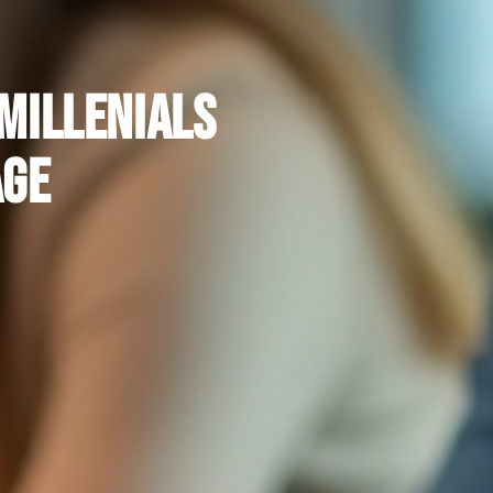
 millenials
age