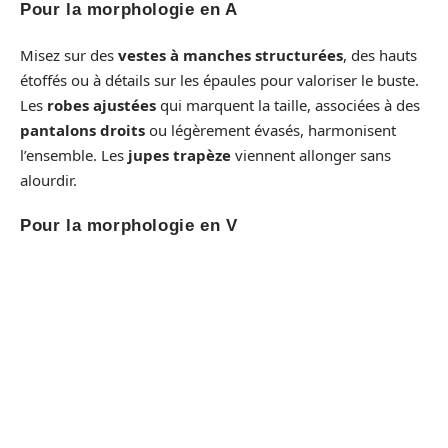
Pour la morphologie en A
Misez sur des
vestes à manches structurées
, des hauts
étoffés ou à détails sur les épaules pour valoriser le buste.
Les
robes ajustées
qui marquent la taille, associées à des
pantalons droits
ou légèrement évasés, harmonisent
l’ensemble. Les
jupes trapèze
viennent allonger sans
alourdir.
Pour la morphologie en V
Privilégiez les
bas souples
: pantalons larges,
jupes
plissées
. Pour adoucir le haut, optez pour des
cols en V
et
des manches sans volume excessif. Un simple contraste
permet de déplacer le regard vers le bas et d’apaiser la
carrure.
Pour la morphologie en X