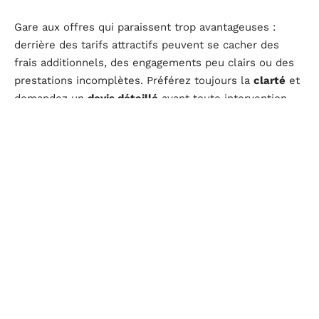
Gare aux offres qui paraissent trop avantageuses :
derrière des tarifs attractifs peuvent se cacher des
frais additionnels, des engagements peu clairs ou des
prestations incomplètes. Préférez toujours la
clarté
et
demandez un
devis détaillé
avant toute intervention.
Cette vigilance protège de bien des déconvenues.
Il est recommandé de solliciter plusieurs devis auprès
des différentes structures présélectionnées. Cette
démarche vous permet de comparer non seulement les
tarifs, mais aussi la gamme de services proposés et la
qualité de l’accompagnement.
Prendre le temps de s’informer, d’évaluer les
différentes solutions et de comparer chaque
proposition, c’est la meilleure façon d’avancer
sereinement vers un accompagnement sur mesure,